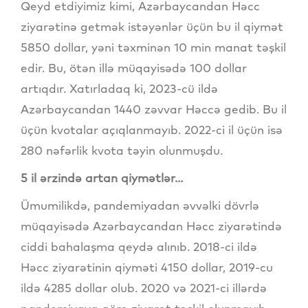
Qeyd etdiyimiz kimi, Azərbaycandan Həcc
ziyarətinə getmək istəyənlər üçün bu il qiymət
5850 dollar, yəni təxminən 10 min manat təşkil
edir. Bu, ötən illə müqayisədə 100 dollar
artıqdır. Xatırladaq ki, 2023-cü ildə
Azərbaycandan 1440 zəvvar Həccə gedib. Bu il
üçün kvotalar açıqlanmayıb. 2022-ci il üçün isə
280 nəfərlik kvota təyin olunmuşdu.
5 il ərzində artan qiymətlər...
Ümumilikdə, pandemiyadan əvvəlki dövrlə
müqayisədə Azərbaycandan Həcc ziyarətində
ciddi bahalaşma qeydə alınıb. 2018-ci ildə
Həcc ziyarətinin qiyməti 4150 dollar, 2019-cu
ildə 4285 dollar olub. 2020 və 2021-ci illərdə