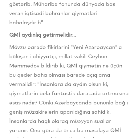
göstərib. Müharibə fonunda dünyada baş
verən iqtisadi böhranlar qiymətləri
bahalaşdırıb”.
QMİ aydınlıq gətirməlidir...
Mövzu barədə fikirlərini “Yeni Azərbaycan”la
bölüşən ilahiyyatçı, millət vəkili Ceyhun
Məmmədov bildirib ki, QMİ qiymətin nə üçün
bu qədər baha olması barədə açıqlama
verməlidir: “İnsanlara da aydın olsun ki,
qiymətlərin belə fantastik dərəcədə artmasına
əsas nədir? Çünki Azərbaycanda bununla bağlı
geniş müzakirələrin aparıldığına şahidik.
İnsanlarda haqlı olaraq müəyyən suallar
yaranır. Ona görə də öncə bu məsələyə QMİ