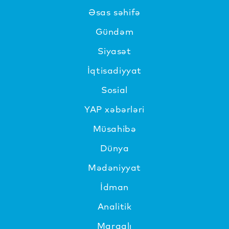
Əsas səhifə
Gündəm
Siyasət
İqtisadiyyat
Sosial
YAP xəbərləri
Müsahibə
Dünya
Mədəniyyat
İdman
Analitik
Maraqlı