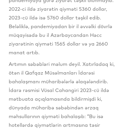
pandemiyaya görə ziyarət təşkil olunmayıb.
2022-ci ildə ziyarətin qiyməti 5360 dollar,
2023-cü ildə isə 5760 dollar təşkil edib.
Beləliklə, pandemiyadan bir il əvvəlki dövrlə
müqayisədə bu il Azərbaycandan Həcc
ziyarətinin qiyməti 1565 dollar və ya 2660
manat artıb.
Artımın səbəbləri məlum deyil. Xatırladaq ki,
ötən il Qafqaz Müsəlmanları İdarəsi
bahalaşmanı müharibələrlə əlaqələndirib.
İdarə rəsmisi Vüsal Cahangiri 2023-cü ildə
mətbuata açıqlamasında bildirmişdi ki,
dünyada müharibə səbəbindən ərzaq
məhsullarının qiyməti bahalaşıb: “Bu isə
hotellərdə qiymətlərin artmasına təsir