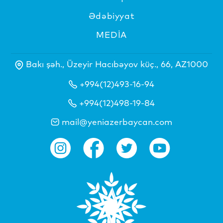
Ədəbiyyat
MEDİA
Bakı şəh., Üzeyir Hacıbəyov küç., 66, AZ1000
+994(12)493-16-94
+994(12)498-19-84
mail@yeniazerbaycan.com