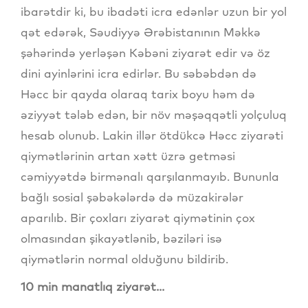
ibarətdir ki, bu ibadəti icra edənlər uzun bir yol
qət edərək, Səudiyyə Ərəbistanının Məkkə
şəhərində yerləşən Kəbəni ziyarət edir və öz
dini ayinlərini icra edirlər. Bu səbəbdən də
Həcc bir qayda olaraq tarix boyu həm də
əziyyət tələb edən, bir növ məşəqqətli yolçuluq
hesab olunub. Lakin illər ötdükcə Həcc ziyarəti
qiymətlərinin artan xətt üzrə getməsi
cəmiyyətdə birmənalı qarşılanmayıb. Bununla
bağlı sosial şəbəkələrdə də müzakirələr
aparılıb. Bir çoxları ziyarət qiymətinin çox
olmasından şikayətlənib, bəziləri isə
qiymətlərin normal olduğunu bildirib.
10 min manatlıq ziyarət...