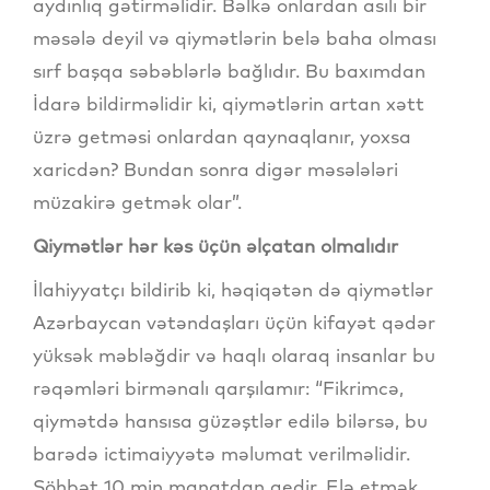
aydınlıq gətirməlidir. Bəlkə onlardan asılı bir
məsələ deyil və qiymətlərin belə baha olması
sırf başqa səbəblərlə bağlıdır. Bu baxımdan
İdarə bildirməlidir ki, qiymətlərin artan xətt
üzrə getməsi onlardan qaynaqlanır, yoxsa
xaricdən? Bundan sonra digər məsələləri
müzakirə getmək olar”.
Qiymətlər hər kəs üçün əlçatan olmalıdır
İlahiyyatçı bildirib ki, həqiqətən də qiymətlər
Azərbaycan vətəndaşları üçün kifayət qədər
yüksək məbləğdir və haqlı olaraq insanlar bu
rəqəmləri birmənalı qarşılamır: “Fikrimcə,
qiymətdə hansısa güzəştlər edilə bilərsə, bu
barədə ictimaiyyətə məlumat verilməlidir.
Söhbət 10 min manatdan gedir. Elə etmək