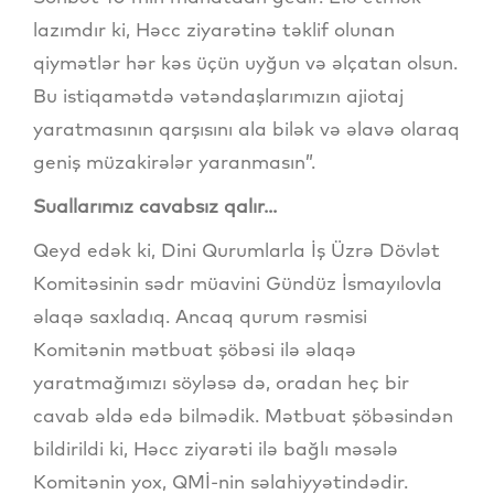
lazımdır ki, Həcc ziyarətinə təklif olunan
qiymətlər hər kəs üçün uyğun və əlçatan olsun.
Bu istiqamətdə vətəndaşlarımızın ajiotaj
yaratmasının qarşısını ala bilək və əlavə olaraq
geniş müzakirələr yaranmasın”.
Suallarımız cavabsız qalır...
Qeyd edək ki, Dini Qurumlarla İş Üzrə Dövlət
Komitəsinin sədr müavini Gündüz İsmayılovla
əlaqə saxladıq. Ancaq qurum rəsmisi
Komitənin mətbuat şöbəsi ilə əlaqə
yaratmağımızı söyləsə də, oradan heç bir
cavab əldə edə bilmədik. Mətbuat şöbəsindən
bildirildi ki, Həcc ziyarəti ilə bağlı məsələ
Komitənin yox, QMİ-nin səlahiyyətindədir.