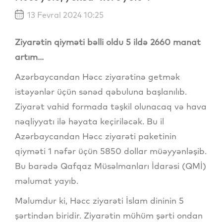
13 Fevral 2024 10:25
Ziyarətin qiyməti bəlli oldu 5 ildə 2660 manat
artım...
Azərbaycandan Həcc ziyarətinə getmək
istəyənlər üçün sənəd qəbuluna başlanılıb.
Ziyarət vahid formada təşkil olunacaq və hava
nəqliyyatı ilə həyata keçiriləcək. Bu il
Azərbaycandan Həcc ziyarəti paketinin
qiyməti 1 nəfər üçün 5850 dollar müəyyənləşib.
Bu barədə Qafqaz Müsəlmanları İdarəsi (QMİ)
məlumat yayıb.
Məlumdur ki, Həcc ziyarəti İslam dininin 5
şərtindən biridir. Ziyarətin mühüm şərti ondan