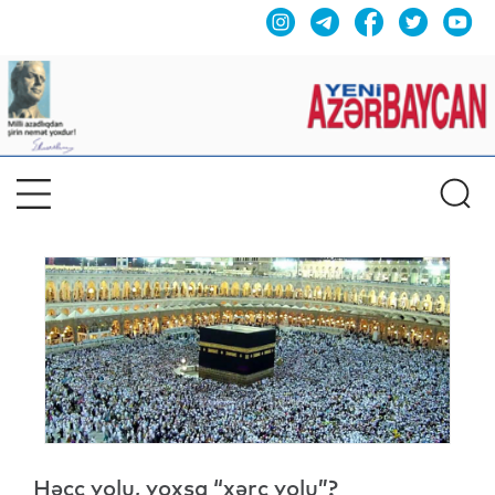
Həcc yolu, yoxsa “xərc yolu”?