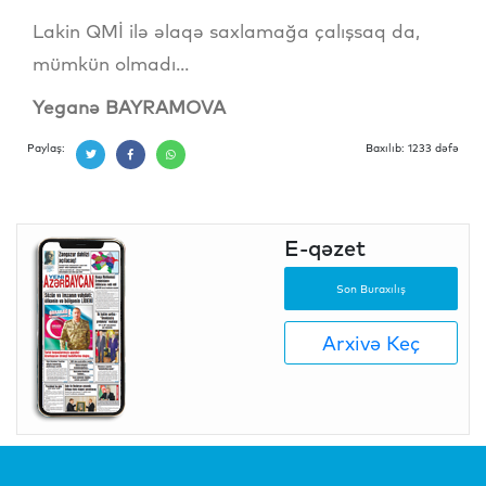
Lakin QMİ ilə əlaqə saxlamağa çalışsaq da,
mümkün olmadı...
Yeganə BAYRAMOVA
Paylaş:
Baxılıb: 1233 dəfə
E-qəzet
Son Buraxılış
Arxivə Keç