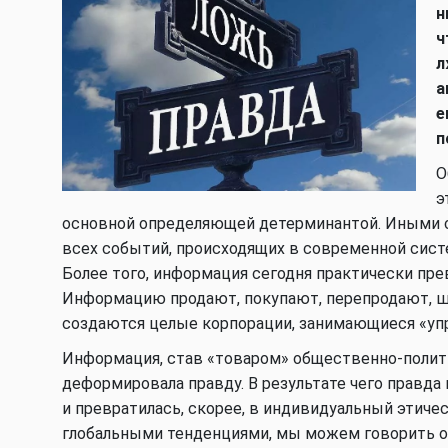
н
ч
л
а
е
п
О
э
основной определяющей детерминантой. Иными с
всех событий, происходящих в современной сис
Более того, информация сегодня практически пр
Информацию продают, покупают, перепродают, 
создаются целые корпорации, занимающиеся «упра
Информация, став «товаром» общественно-полит
деформировала правду. В результате чего правд
и превратилась, скорее, в индивидуальный этиче
глобальными тенденциями, мы можем говорить о