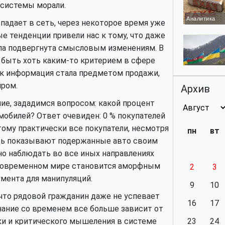
системы морали.
Аналитика
падает в сеть, через некоторое время уже
е тенденции привели нас к тому, что даже
ыла подвергнута смысловым изменениям. В
 быть хоть каким-то критерием в сфере
Аналитика
ак информация стала предметом продажи,
иром.
Архив
ние, зададимся вопросом: какой процент
обилей? Ответ очевиден: 0 % покупателей
Аналитика
ому практически все покупатели, несмотря
пн
вт
едь показывают подержанные авто своим
 наблюдать во все иных направлениях
 современном мире становится аморфным
2
3
Аналитика
умента для манипуляций.
9
10
что рядовой гражданин даже не успевает
16
17
нание со временем все больше зависит от
ки и критического мышеления в системе
23
24
Политика