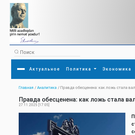
Актуальное
Политика
Экономика
Главная
/
Аналитика
/ Правда обесценена: как ложь стала в
Главная
Литература
Политика
Обще
Правда обесценена: как ложь стала в
Актуальное
МЕДИА
Внешняя политика
Тури
Экономика
Внутренняя политика
Наук
27.11.2025 [17:05]
Аналитика
Рели
Культура
Прои
П
Интервью
Диас
с
с