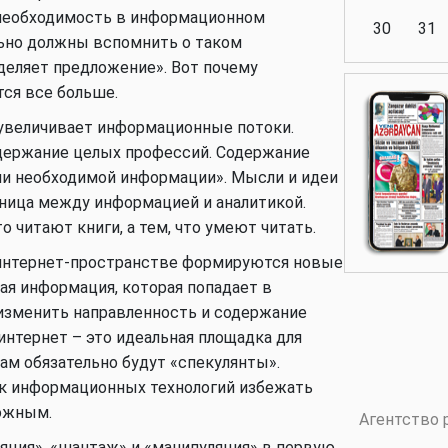
 необходимость в информационном
30
31
льно должны вспомнить о таком
деляет предложение». Вот почему
ся все больше.
Аналитика
 увеличивает информационные потоки.
одержание целых профессий. Содержание
ли необходимой информации». Мысли и идеи
ница между информацией и аналитикой.
Аналитика
то читают книги, а тем, что умеют читать.
 интернет-пространстве формируются новые
ая информация, которая попадает в
Политика
изменить направленность и содержание
нтернет – это идеальная площадка для
там обязательно будут «спекулянты».
ек информационных технологий избежать
Аналитика
можным.
Агентство 
ляция», «шантаж» и «манипуляция» в первую