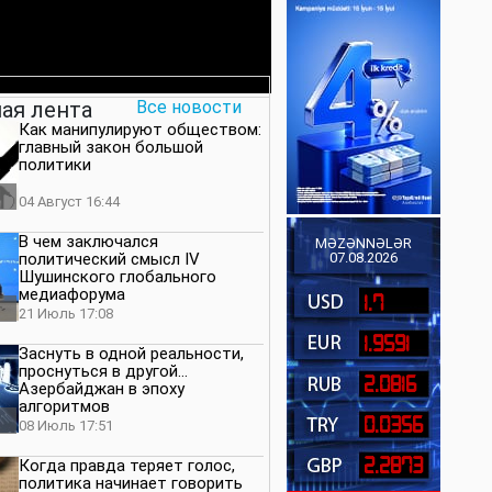
ая лента
Все новости
Как манипулируют обществом:
главный закон большой
политики
04 Август 16:44
В чем заключался
MƏZƏNNƏLƏR
политический смысл IV
07.08.2026
Шушинского глобального
медиафорума
1.7
21 Июль 17:08
1.9591
Заснуть в одной реальности,
проснуться в другой…
2.0816
Азербайджан в эпоху
алгоритмов
0.0356
08 Июль 17:51
2.2873
Когда правда теряет голос,
политика начинает говорить