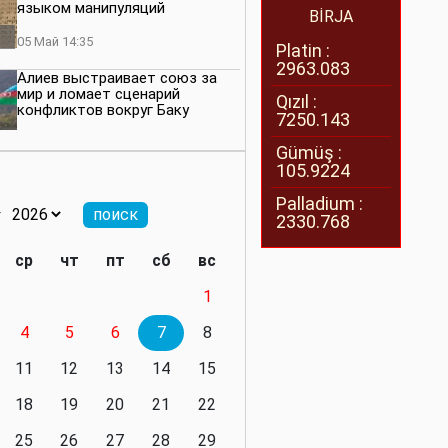
языком манипуляций
BİRJA
05 Май 14:35
Platin :
2963.083
Алиев выстраивает союз за
мир и ломает сценарий
Qızıl :
конфликтов вокруг Баку
7250.143
27 Апрель 14:07
Gümüş :
105.9224
Баку меняет правила. Страны
Южного Кавказа усиливают
Palladium :
значимость региона
2330.768
08 Апрель 14:28
ср
чт
пт
сб
вс
Глобальная игра сил:
1
нейтралитета больше не будет
4
5
6
7
8
11 Март 16:36
11
12
13
14
15
Видимо, действительно
президенту приходится все
18
19
20
21
22
делать самому
25
26
27
28
29