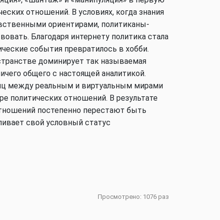
еских отношений. В условиях, когда знания
авственными ориентирами, политиканы-
Аналитика
овать. Благодаря интернету политика стала
ические события превратилось в хобби.
странстве доминирует так называемая
ничего общего с настоящей аналитикой.
Аналитика
иц между реальным и виртуальным мирами
ре политических отношений. В результате
 отношений постепенно перестают быть
ливает свой условный статус
Аналитика
В мире
Просмотрено: 1076 раз