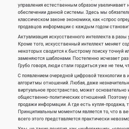
управления естественным образом увеличивает
обеспечении данной системы. Здесь мы обязате
классическом законе экономики, как «спрос опре
продавцов информации с каждым годом становит
Актуализация искусственного интеллекта в разы
Кроме того, искусственный интеллект меняет с
некоторых сводится к быстрому поиску точнуй и
заменяются шаблонами. Постепенно исчезает раз
Грубо говоря, люди стали гордиться уже не тем, ч
С появлением очередной цифровой технологии в
алгоритмы отношений. Любая, даже незначительн
виртуальное пространство, может основательно 
общественно-политических отношений. Поэтому и
продажи информации. А где есть купля-продажа, 
Принципиальным моментом является то, что в в
всего этого представляется практически невоз
Увы, но такие понятия, как «информация», «спеку