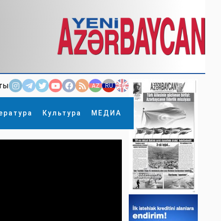
ты
AZ
RU
EN
ература
Культура
МЕДИА
×