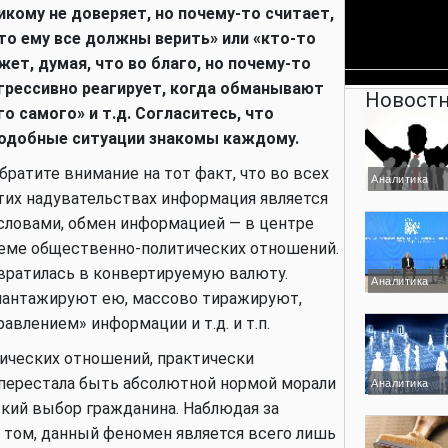
икому не доверяет, но почему-то считает,
то ему все должны верить» или «кто-то
жет, думая, что во благо, но почему-то
грессивно реагирует, когда обманывают
Новостн
го самого» и т.д. Согласитесь, что
одобные ситуации знакомы каждому.
братите внимание на тот факт, что во всех
Аналитика
тих надувательствах информация является
ловами, обмен информацией — в центре
теме общественно-политических отношений.
евратилась в конвертируемую валюту.
Аналитика
шантажируют ею, массово тиражируют,
влением» информации и т.д. и т.п.
ических отношений, практически
а перестала быть абсолютной нормой морали
Аналитика
ский выбор гражданина. Наблюдая за
 том, данный феномен является всего лишь