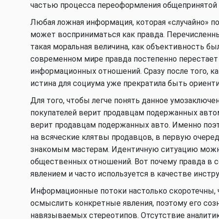
частью процесса переоформления общепринятой 
Любая ложная информация, которая «случайно» по
может восприниматься как правда. Перечисленны
такая моральная величина, как объективность б
современном мире правда постепенно перестает
информационных отношений. Сразу после того, к
истина для социума уже прекратила быть ориент
Для того, чтобы легче понять данное умозаключе
покупателей верит продавцам подержанных автом
верит продавцам подержанных авто. Именно поэт
на всяческие клятвы продавцов, в первую очер
знакомым мастерам. Идентичную ситуацию можно
общественных отношений. Вот почему правда в
явлением и часто используется в качестве инстр
Информационные потоки настолько скоротечны, 
осмыслить конкретные явления, поэтому его соз
навязываемых стереотипов. Отсутствие аналити