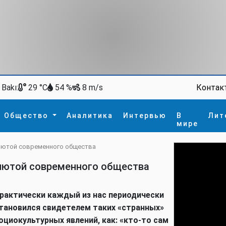
Bakı:
Контак
29 °C
54 %
8 m/s
Общество
Аналитика
Интервью
В
Лит
мире
алютой современного общества
ство
В мире
Спорт
Интересное
алютой современного общества
зм
İdman
Новые технологии
а
гия
сшествие
рактически каждый из нас периодически
пора
тановился свидетелем таких «странных»
оциокультурных явлений, как: «кто-то сам