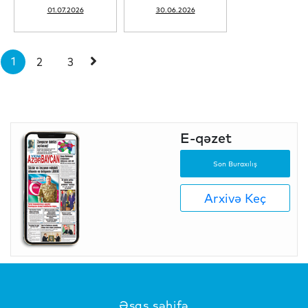
01.07.2026
30.06.2026
1
2
3
E-qəzet
Son Buraxılış
Arxivə Keç
Əsas səhifə