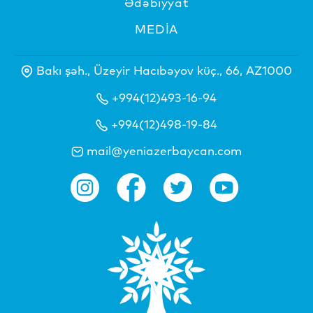
Ədəbiyyat
MEDİA
Bakı şəh., Üzeyir Hacıbəyov küç., 66, AZ1000
+994(12)493-16-94
+994(12)498-19-84
mail@yeniazerbaycan.com