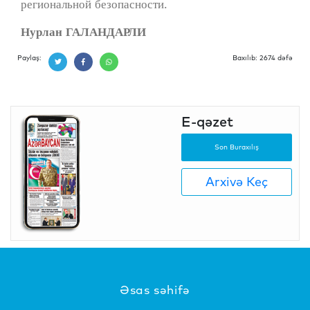
региональной безопасности.
Нурлан ГАЛАНДАРЛИ
Paylaş:
Baxılıb: 2674 dəfə
E-qəzet
Son Buraxılış
Arxivə Keç
Əsas səhifə