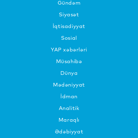
Gündəm
Siyasət
İqtisadiyyat
Sosial
YAP xəbərləri
Müsahibə
Dünya
Mədəniyyat
İdman
Analitik
Maraqlı
Ədəbiyyat