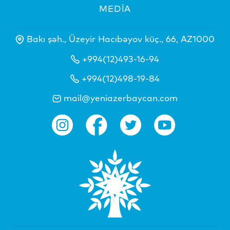
MEDİA
Bakı şəh., Üzeyir Hacıbəyov küç., 66, AZ1000
+994(12)493-16-94
+994(12)498-19-84
mail@yeniazerbaycan.com