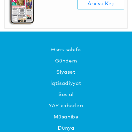
Arxivə Keç
Əsas səhifə
Gündəm
Siyasət
İqtisadiyyat
Sosial
YAP xəbərləri
Müsahibə
Dünya