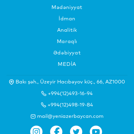
Mədəniyyat
İdman
Analitik
Maraqlı
Ədəbiyyat
MEDİA
Bakı şəh., Üzeyir Hacıbəyov küç., 66, AZ1000
+994(12)493-16-94
+994(12)498-19-84
mail@yeniazerbaycan.com