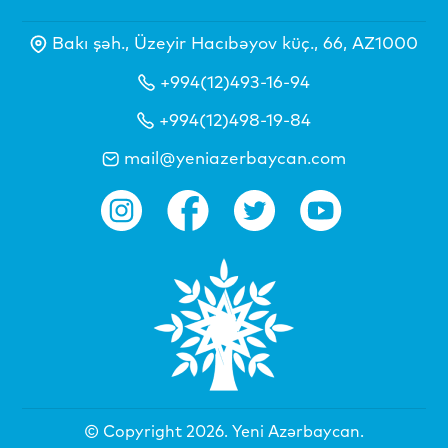
Bakı şəh., Üzeyir Hacıbəyov küç., 66, AZ1000
+994(12)493-16-94
+994(12)498-19-84
mail@yeniazerbaycan.com
© Copyright 2026.
Yeni Azərbaycan
.