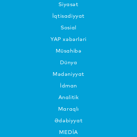
Siyasət
İqtisadiyyat
Sosial
YAP xəbərləri
Müsahibə
Dünya
Mədəniyyat
İdman
Analitik
Maraqlı
Ədəbiyyat
MEDİA