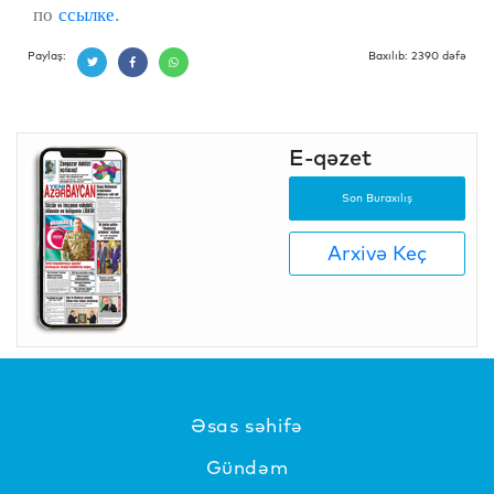
по
ссылке
.
Paylaş:
Baxılıb: 2390 dəfə
E-qəzet
Son Buraxılış
Arxivə Keç
Əsas səhifə
Gündəm