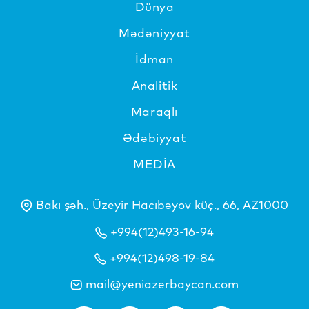
Dünya
Mədəniyyat
İdman
Analitik
Maraqlı
Ədəbiyyat
MEDİA
Bakı şəh., Üzeyir Hacıbəyov küç., 66, AZ1000
+994(12)493-16-94
+994(12)498-19-84
mail@yeniazerbaycan.com