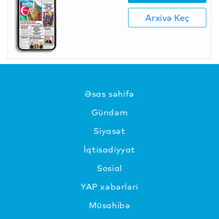
Arxivə Keç
Əsas səhifə
Gündəm
Siyasət
İqtisadiyyat
Sosial
YAP xəbərləri
Müsahibə