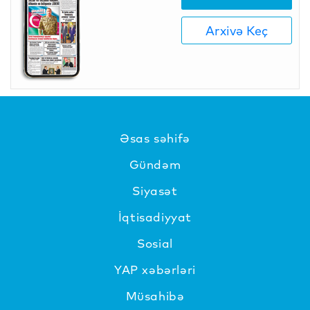
Arxivə Keç
Əsas səhifə
Gündəm
Siyasət
İqtisadiyyat
Sosial
YAP xəbərləri
Müsahibə