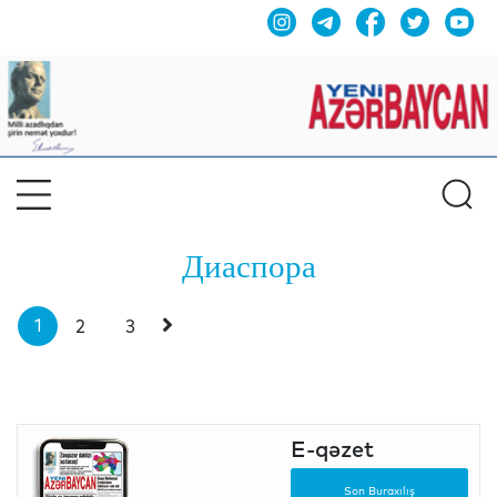
Диаспора
1
2
3
E-qəzet
Son Buraxılış