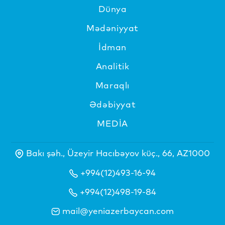
Dünya
Mədəniyyat
İdman
Analitik
Maraqlı
Ədəbiyyat
MEDİA
Bakı şəh., Üzeyir Hacıbəyov küç., 66, AZ1000
+994(12)493-16-94
+994(12)498-19-84
mail@yeniazerbaycan.com