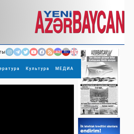
ты
AZ
RU
EN
ература
Культура
МЕДИА
×