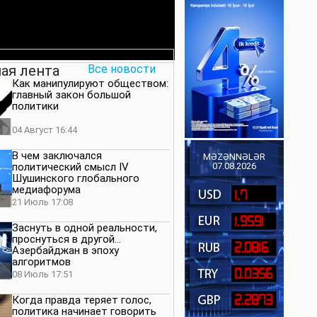
ая лента
Все новости
Как манипулируют обществом:
главный закон большой
политики
04 Август 16:44
В чем заключался
MƏZƏNNƏLƏR
политический смысл IV
07.08.2026
Шушинского глобального
медиафорума
1.7
21 Июль 17:08
1.9591
Заснуть в одной реальности,
проснуться в другой…
2.0816
Азербайджан в эпоху
алгоритмов
0.0356
08 Июль 17:51
2.2873
Когда правда теряет голос,
политика начинает говорить