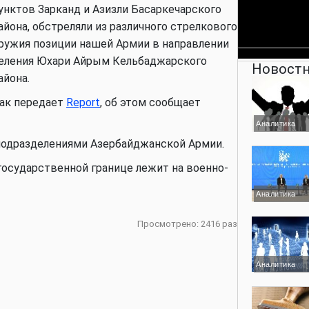
унктов Зарканд и Азизли Басаркечарского
айона, обстреляли
из различного стрелкового
ружия
позиции нашей Армии в направлении
еления Юхари Айрым Кельбаджарского
Новостн
айона.
ак передает
Report
, об этом сообщает
Аналитика
одразделениями Азербайджанской Армии.
государственной границе лежит на военно-
Аналитика
Просмотрено: 2416 раз
Аналитика