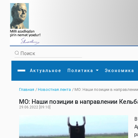
Актуальное
Политика
Экономика
Главная
/
Новостная лента
/ МО: Наши позиции в направлени
Главная
Литература
Политика
Обще
МО: Наши позиции в направлении Кель
Актуальное
МЕДИА
Внешняя политика
Тури
Экономика
Внутренняя политика
Наук
29.06.2022 [09:10]
Аналитика
Рели
Культура
Прои
В
Интервью
Диас
А
р