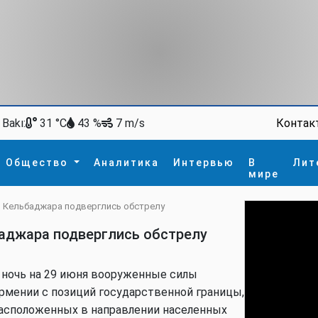
Bakı:
Контак
31 °C
43 %
7 m/s
Общество
Аналитика
Интервью
В
Лит
мире
и Кельбаджара подверглись обстрелу
ство
В мире
Спорт
Интересное
баджара подверглись обстрелу
зм
İdman
Новые технологии
а
гия
сшествие
 ночь на 29 июня вооруженные силы
пора
рмении с позиций государственной границы,
асположенных в направлении населенных