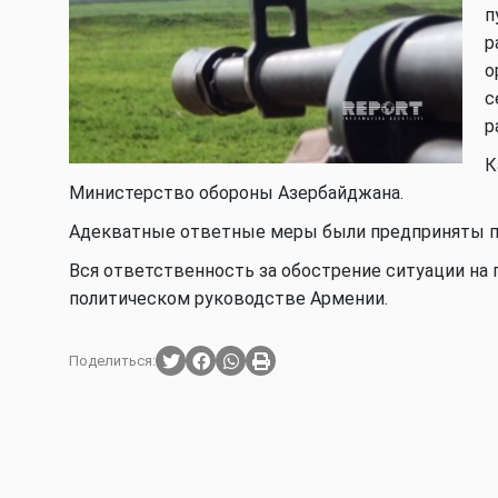
п
р
о
с
р
К
Министерство обороны Азербайджана.
Адекватные ответные меры были предприняты п
Вся ответственность за обострение ситуации на 
политическом руководстве Армении.
Поделиться: