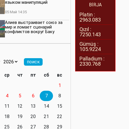
языком манипуляций
BİRJA
05 Май 14:35
Platin :
2963.083
Алиев выстраивает союз за
мир и ломает сценарий
Qızıl :
конфликтов вокруг Баку
7250.143
27 Апрель 14:07
Gümüş :
105.9224
Баку меняет правила. Страны
Южного Кавказа усиливают
Palladium :
значимость региона
2330.768
08 Апрель 14:28
ср
чт
пт
сб
вс
Глобальная игра сил:
1
нейтралитета больше не будет
4
5
6
7
8
11 Март 16:36
11
12
13
14
15
Видимо, действительно
президенту приходится все
18
19
20
21
22
делать самому
25
26
27
28
29