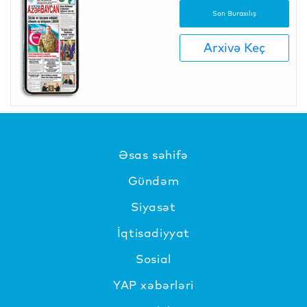
Son Buraxılış
Arxivə Keç
Əsas səhifə
Gündəm
Siyasət
İqtisadiyyat
Sosial
YAP xəbərləri