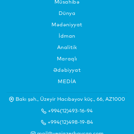
Müsahibə
Dünya
Mədəniyyat
İdman
Analitik
Maraqlı
Ədəbiyyat
MEDİA
Bakı şəh., Üzeyir Hacıbəyov küç., 66, AZ1000
+994(12)493-16-94
+994(12)498-19-84
mail@yeniazerbaycan.com