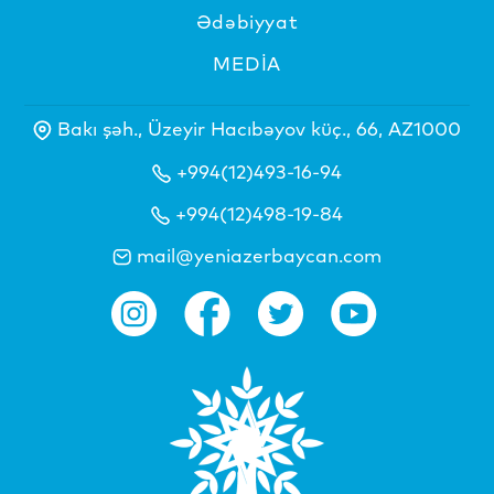
Ədəbiyyat
MEDİA
Bakı şəh., Üzeyir Hacıbəyov küç., 66, AZ1000
+994(12)493-16-94
+994(12)498-19-84
mail@yeniazerbaycan.com