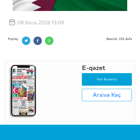
08 Июль 2026 13:09
Paylaş:
Baxılıb: 335 dəfə
E-qəzet
Son Buraxılış
Arxivə Keç