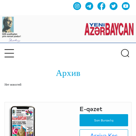
Архив
Нет новостей
E-qəzet
Son Buraxılış
Arxivə Keç