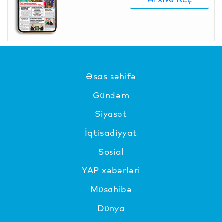
Əsas səhifə
Gündəm
Siyasət
İqtisadiyyat
Sosial
YAP xəbərləri
Müsahibə
Dünya