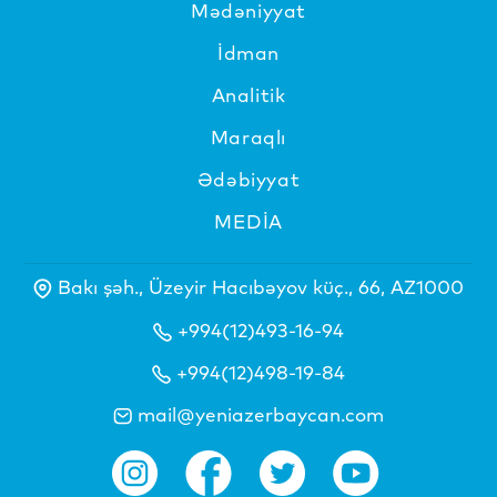
Mədəniyyat
İdman
Analitik
Maraqlı
Ədəbiyyat
MEDİA
Bakı şəh., Üzeyir Hacıbəyov küç., 66, AZ1000
+994(12)493-16-94
+994(12)498-19-84
mail@yeniazerbaycan.com