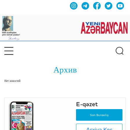
Архив
Нет новостей
E-qəzet
Son Buraxılış
Arxivə Keç