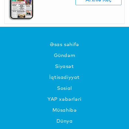
Əsas səhifə
Gündəm
Siyasət
İqtisadiyyat
Sosial
YAP xəbərləri
Müsahibə
Dünya