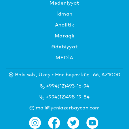
Mədəniyyat
İdman
Analitik
Maraqlı
Ədəbiyyat
MEDİA
Bakı şəh., Üzeyir Hacıbəyov küç., 66, AZ1000
+994(12)493-16-94
+994(12)498-19-84
mail@yeniazerbaycan.com