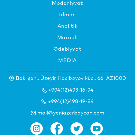
Mədəniyyat
İdman
Analitik
Maraqlı
Ədəbiyyat
MEDİA
Bakı şəh., Üzeyir Hacıbəyov küç., 66, AZ1000
+994(12)493-16-94
+994(12)498-19-84
mail@yeniazerbaycan.com