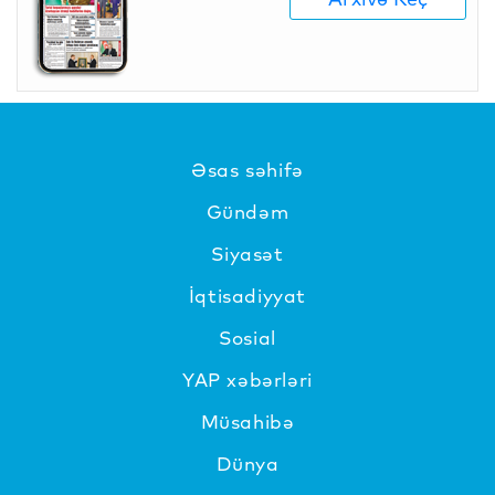
Əsas səhifə
Gündəm
Siyasət
İqtisadiyyat
Sosial
YAP xəbərləri
Müsahibə
Dünya