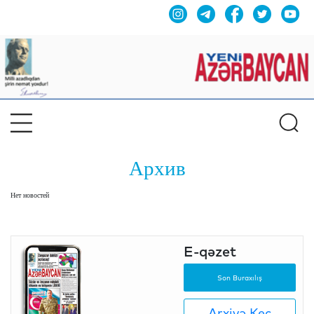
Архив
Нет новостей
E-qəzet
Son Buraxılış
Arxivə Keç