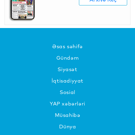
Əsas səhifə
Gündəm
Siyasət
İqtisadiyyat
Sosial
YAP xəbərləri
Müsahibə
Dünya