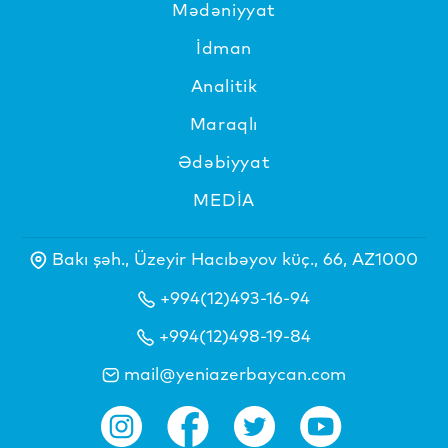
Mədəniyyat
İdman
Analitik
Maraqlı
Ədəbiyyat
MEDİA
Bakı şəh., Üzeyir Hacıbəyov küç., 66, AZ1000
+994(12)493-16-94
+994(12)498-19-84
mail@yeniazerbaycan.com