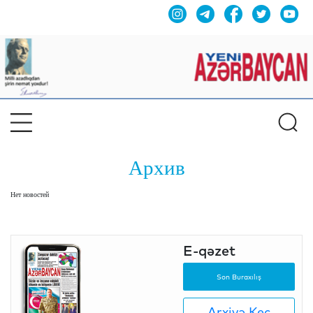
Архив
Нет новостей
E-qəzet
Son Buraxılış
Arxivə Keç