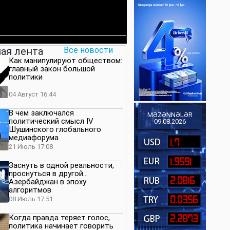
ая лента
Все новости
Как манипулируют обществом:
главный закон большой
политики
04 Август 16:44
В чем заключался
MƏZƏNNƏLƏR
политический смысл IV
09.08.2026
Шушинского глобального
медиафорума
1.7
21 Июль 17:08
1.9591
Заснуть в одной реальности,
проснуться в другой…
2.0816
Азербайджан в эпоху
алгоритмов
0.0356
08 Июль 17:51
Когда правда теряет голос,
2.2873
политика начинает говорить