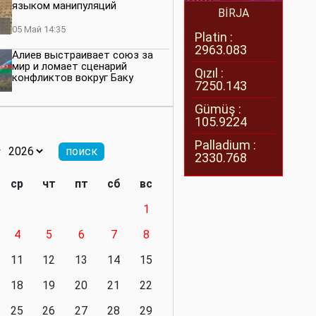
языком манипуляций
BİRJA
05 Май 14:35
Platin :
2963.083
Алиев выстраивает союз за
мир и ломает сценарий
Qızıl :
конфликтов вокруг Баку
7250.143
27 Апрель 14:07
Gümüş :
105.9224
Баку меняет правила. Страны
Южного Кавказа усиливают
Palladium :
значимость региона
2330.768
08 Апрель 14:28
ср
чт
пт
сб
вс
Глобальная игра сил:
1
нейтралитета больше не будет
4
5
6
7
8
11 Март 16:36
11
12
13
14
15
Видимо, действительно
президенту приходится все
18
19
20
21
22
делать самому
25
26
27
28
29