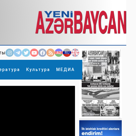
ты
AZ
RU
EN
ература
Культура
МЕДИА
×