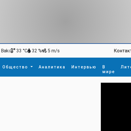
Bakı:
Контак
33 °C
32 %
5 m/s
Общество
Аналитика
Интервью
В
Лит
мире
ство
В мире
Спорт
Интересное
зм
İdman
Новые технологии
а
гия
сшествие
пора