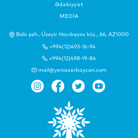
Ədəbiyyat
MEDİA
Bakı şəh., Üzeyir Hacıbəyov küç., 66, AZ1000
+994(12)493-16-94
+994(12)498-19-84
mail@yeniazerbaycan.com