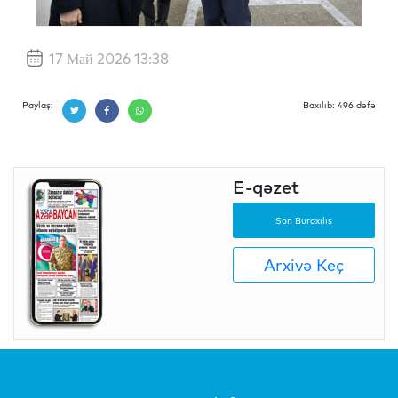
17 Май 2026 13:38
Paylaş:
Baxılıb: 496 dəfə
E-qəzet
Son Buraxılış
Arxivə Keç